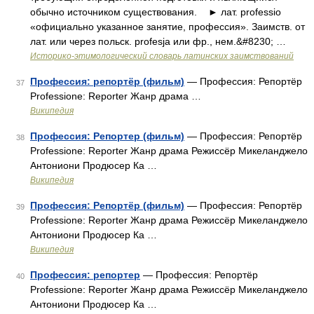
обычно источником существования. ► лат. professio
«официально указанное занятие, профессия». Заимств. от
лат. или через польск. profesja или фр., нем.&#8230; …
Историко-этимологический словарь латинских заимствований
Профессия: репортёр (фильм)
— Профессия: Репортёр
37
Professione: Reporter Жанр драма …
Википедия
Профессия: Репортер (фильм)
— Профессия: Репортёр
38
Professione: Reporter Жанр драма Режиссёр Микеланджело
Антониони Продюсер Ка …
Википедия
Профессия: Репортёр (фильм)
— Профессия: Репортёр
39
Professione: Reporter Жанр драма Режиссёр Микеланджело
Антониони Продюсер Ка …
Википедия
Профессия: репортер
— Профессия: Репортёр
40
Professione: Reporter Жанр драма Режиссёр Микеланджело
Антониони Продюсер Ка …