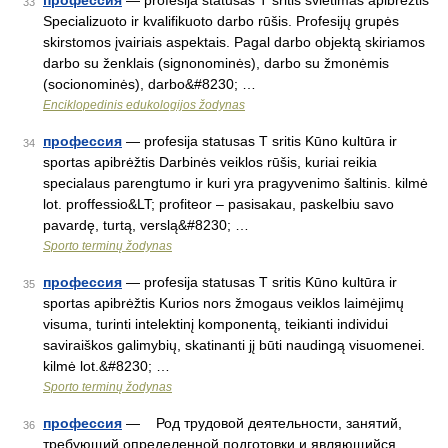
профессия
— profesija statusas T sritis švietimas apibrėžtis
33
Specializuoto ir kvalifikuoto darbo rūšis. Profesijų grupės
skirstomos įvairiais aspektais. Pagal darbo objektą skiriamos
darbo su ženklais (signonominės), darbo su žmonėmis
(socionominės), darbo&#8230; …
Enciklopedinis edukologijos žodynas
профессия
— profesija statusas T sritis Kūno kultūra ir
34
sportas apibrėžtis Darbinės veiklos rūšis, kuriai reikia
specialaus parengtumo ir kuri yra pragyvenimo šaltinis. kilmė
lot. proffessio&LT; profiteor – pasisakau, paskelbiu savo
pavardę, turtą, verslą&#8230; …
Sporto terminų žodynas
профессия
— profesija statusas T sritis Kūno kultūra ir
35
sportas apibrėžtis Kurios nors žmogaus veiklos laimėjimų
visuma, turinti intelektinį komponentą, teikianti individui
saviraiškos galimybių, skatinanti jį būti naudingą visuomenei.
kilmė lot.&#8230; …
Sporto terminų žodynas
профессия
— Род трудовой деятельности, занятий,
36
требующий определенной подготовки и являющийся