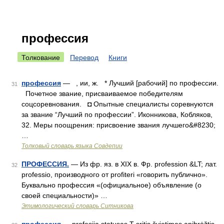
профессия
Толкование
Перевод
Книги
профессия
— , ии, ж. * Лучший [рабочий] по профессии.
31
Почетное звание, присваиваемое победителям
соцсоревнования. ◘ Опытные специалисты соревнуются
за звание “Лучший по профессии”. Иконникова, Кобляков,
32. Меры поощрения: присвоение звания лучшего&#8230;
…
Толковый словарь языка Совдепии
ПРОФЕССИЯ.
— Из фр. яз. в XIX в. Фр. profession &LT; лат.
32
professio, производного от profiteri «говорить публично».
Буквально профессия «(официальное) объявление (о
своей специальности)» …
Этимологический словарь Ситникова